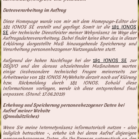
Datenverarbeitung im Auftrag
Diese Homepage wurde von mir mit dem Homepage-Editor der
1&1 IONOS SE erstellt und gepflegt. Somit ist die
1&1 IONOS
SE
der technische Dienstleister meiner Webpräsenz im Wege der
Auftragsdatenverarbeitung. Dabei findet keine über das in dieser
Erklärung dargestellte Maß hinausgehende Speicherung und
Verarbeitung personenbezogener Nutzungsdaten statt.
Aufgrund der hohen Nachfrage bei der
1&1 IONOS SE
zur
DSGVO und den daraus abzuleitenden Maßnahmen warten
einige (insbesondere technische) Fragen meinerseits zur
Arbeitsweise von 1&1 IONOS MyWebsite derzeit noch auf Klärung
bzw. Rückmeldung durch 1&1 IONOS. Sobald diese
Informationen vorliegen, werde ich diese entsprechend final
anpassen. (Stand: 17.06.2019)
Erhebung und Speicherung personenbezogener Daten bei
Aufruf meiner Website
(Grundsätzliches)
Wenn Sie meine Internetpräsenz informatorisch nutzen - also
lediglich betrachten -, erhebe ich bei deren Aufruf diejenigen
personenbezogenen Daten, die Ihr Browser automatisch an den