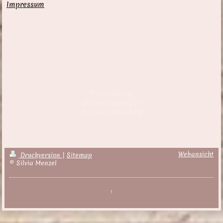
Impressum
© Ines Speda
Schloßstraße 127
D-47495 Rheinberg
Webansicht
Druckversion
|
Sitemap
© Silvia Menzel
↑