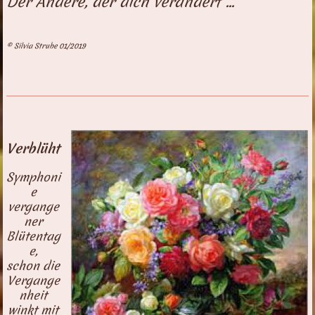
Der Andere, der dich verändert ...
© Silvia Strube 01/2019
Verblüht
Symphoni
e
vergange
ner
Blütentag
e,
schon die
Vergange
nheit
winkt mit